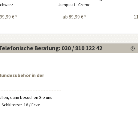
chwarz
Jumpsuit - Creme
99,99 € *
ab 89,99 € *
11
Telefonische Beratung: 030 / 810 122 42
 Hundezubehör in der
llen, dann besuchen Sie uns
Schlüterstr. 16 / Ecke