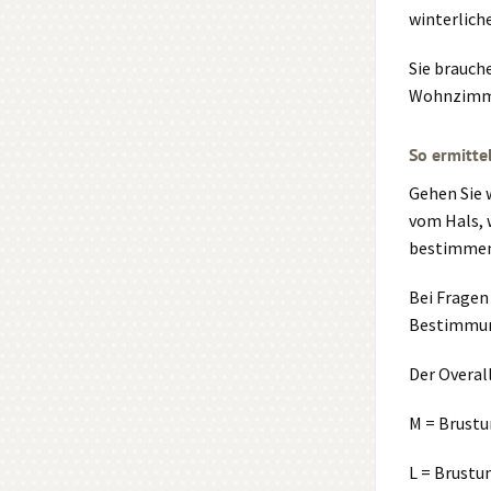
winterlich
Sie brauch
Wohnzimme
So ermitte
Gehen Sie 
vom Hals, 
bestimmen 
Bei Fragen
Bestimmung
Der Overall
M = Brustu
L = Brustu