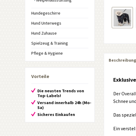
Welpenausstattung
Hundegeschirre
Hund Unterwegs
Hund Zuhause
Spielzeug & Training
Pflege & Hygiene
Beschreibun
Vorteile
Exklusiv
Die neusten Trends von
Der Overal
Top-Labels!
Schnee und
Versand innerhalb 24h (Mo-
Sa)
Sicheres Einkaufen
Das spezie
Ein verste