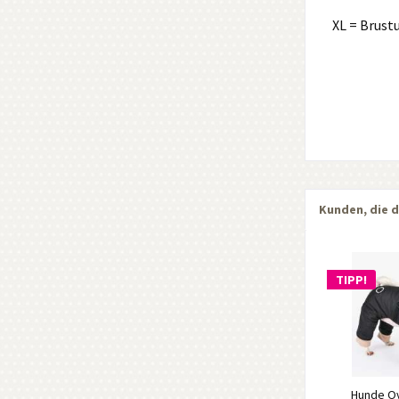
XL = Brust
Kunden, die d
TIPP!
Hunde Ov