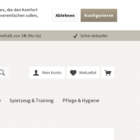
ies, die den Komfort
vereinfachen sollen,
Ablehnen
Konfigurieren
nerhalb von 24h (Mo-Sa)
Sicher einkaufen
Mein Konto
Merkzettel
e
Spielzeug & Training
Pflege & Hygiene