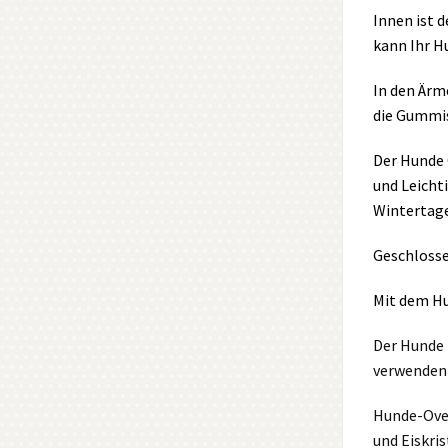
Innen ist 
kann Ihr H
In den Ärm
die Gummis
Der Hunde 
und Leicht
Wintertage
Geschlosse
Mit dem Hu
Der Hunde 
verwenden
Hunde-Over
und Eiskri