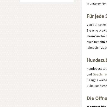
in unserer re
Für jede
Von der Leine
Sie eine prak
Ihrem Vierbei
auch Behältni
lohnt sich zud
Hundezube
Hundeausstatt
und
Geschirr
Designs wartet
Zuhause bietet
Die Öffnu
Montag bis 