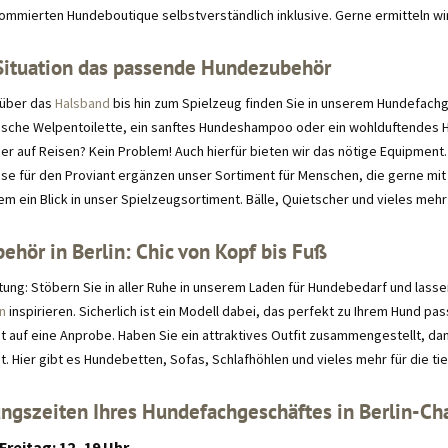
nommierten Hundeboutique selbstverständlich inklusive. Gerne ermitteln wi
 Situation das passende Hundezubehör
 über das
Halsband
bis hin zum Spielzeug finden Sie in unserem Hundefachges
tische Welpentoilette, ein sanftes Hundeshampoo oder ein wohlduftendes 
ner auf Reisen? Kein Problem! Auch hierfür bieten wir das nötige Equipment
sse für den Proviant ergänzen unser Sortiment für Menschen, die gerne mit
em ein Blick in unser Spielzeugsortiment. Bälle, Quietscher und vieles me
hör in Berlin: Chic von Kopf bis Fuß
ung: Stöbern Sie in aller Ruhe in unserem Laden für Hundebedarf und lassen
en
inspirieren. Sicherlich ist ein Modell dabei, das perfekt zu Ihrem Hund 
 auf eine Anprobe. Haben Sie ein attraktives Outfit zusammengestellt, dann 
. Hier gibt es Hundebetten, Sofas, Schlafhöhlen und vieles mehr für die ti
ngszeiten Ihres Hundefachgeschäftes in Berlin-Ch
Freitag: 12- 19 Uhr