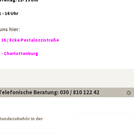
 - 16 Uhr
uns hier:
. 16 / Ecke Pestalozzistraße
n - Charlottenburg
Telefonische Beratung: 030 / 810 122 42
 Hundezubehör in der