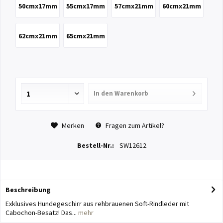
50cmx17mm
55cmx17mm
57cmx21mm
60cmx21mm
62cmx21mm
65cmx21mm
In den
Warenkorb
Merken
Fragen zum Artikel?
Bestell-Nr.:
SW12612
Beschreibung
Exklusives Hundegeschirr aus rehbrauenen Soft-Rindleder mit
Cabochon-Besatz! Das...
mehr