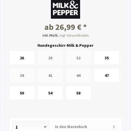
ab 26,99 € *
inkl. MwSt.
zzgl. Versandkosten
Hundegeschirr Milk & Pepper
26
29
32
35
38
41
44
47
50
54
58
In den
Warenkorb