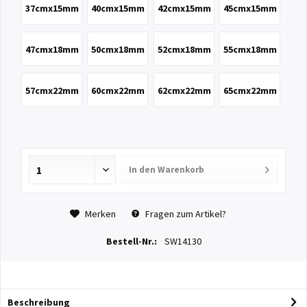
37cmx15mm
40cmx15mm
42cmx15mm
45cmx15mm
47cmx18mm
50cmx18mm
52cmx18mm
55cmx18mm
57cmx22mm
60cmx22mm
62cmx22mm
65cmx22mm
In den
Warenkorb
Merken
Fragen zum Artikel?
Bestell-Nr.:
SW14130
Beschreibung