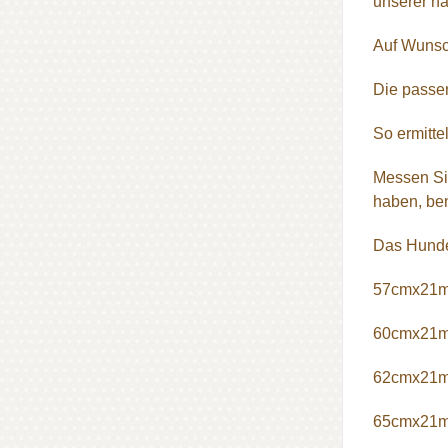
unserer ha
Auf Wunsc
Die passen
So ermitte
Messen Si
haben, ben
Das Hundeg
57cmx21m
60cmx21m
62cmx21m
65cmx21m