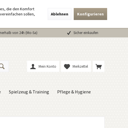
ies, die den Komfort
vereinfachen sollen,
Ablehnen
Konfigurieren
nerhalb von 24h (Mo-Sa)
Sicher einkaufen
Mein Konto
Merkzettel
e
Spielzeug & Training
Pflege & Hygiene