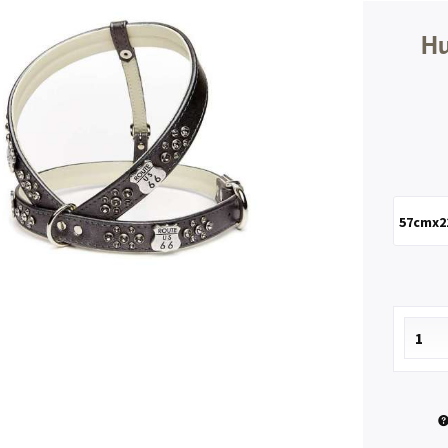
Hu
57cmx