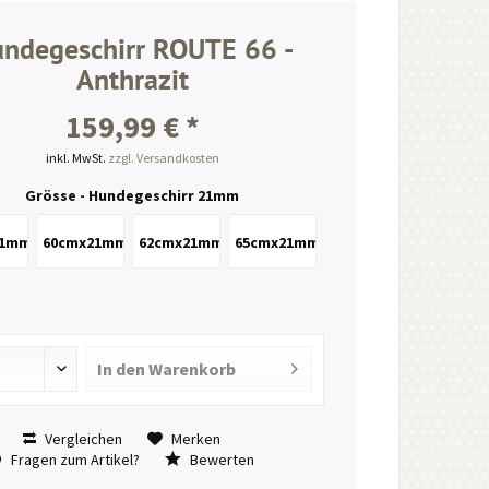
ndegeschirr ROUTE 66 -
Anthrazit
159,99 € *
inkl. MwSt.
zzgl. Versandkosten
Grösse - Hundegeschirr 21mm
21mm
60cmx21mm
62cmx21mm
65cmx21mm
In den
Warenkorb
Vergleichen
Merken
Fragen zum Artikel?
Bewerten