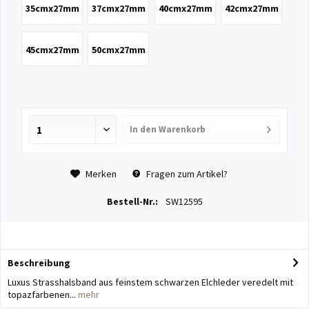
35cmx27mm
37cmx27mm
40cmx27mm
42cmx27mm
45cmx27mm
50cmx27mm
In den
Warenkorb
Merken
Fragen zum Artikel?
Bestell-Nr.:
SW12595
Beschreibung
Luxus Strasshalsband aus feinstem schwarzen Elchleder veredelt mit
topazfarbenen...
mehr