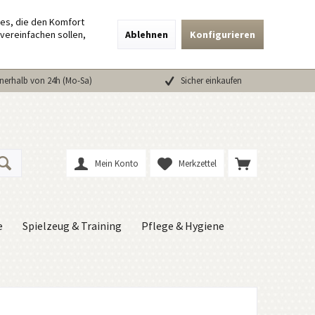
ies, die den Komfort
vereinfachen sollen,
Ablehnen
Konfigurieren
nerhalb von 24h (Mo-Sa)
Sicher einkaufen
Mein Konto
Merkzettel
e
Spielzeug & Training
Pflege & Hygiene