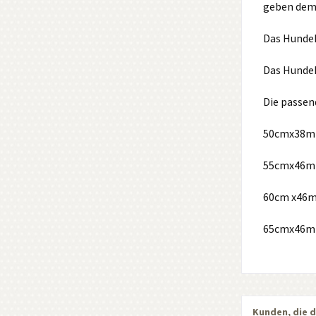
geben dem 
Das Hundeh
Das Hundeh
Die passend
50cmx38mm
55cmx46mm
60cm x46m
65cmx46mm
Kunden, die d