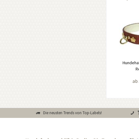
Hundeha
R
ab 
Die neusten Trends von Top-Labels!