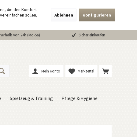
ies, die den Komfort
vereinfachen sollen,
Ablehnen
Konfigurieren
nerhalb von 24h (Mo-Sa)
Sicher einkaufen
Mein Konto
Merkzettel
e
Spielzeug & Training
Pflege & Hygiene