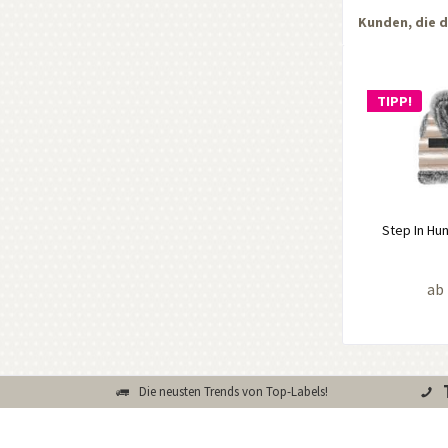
Kunden, die d
TIPP!
Step In Hu
ab 
Die neusten Trends von Top-Labels!