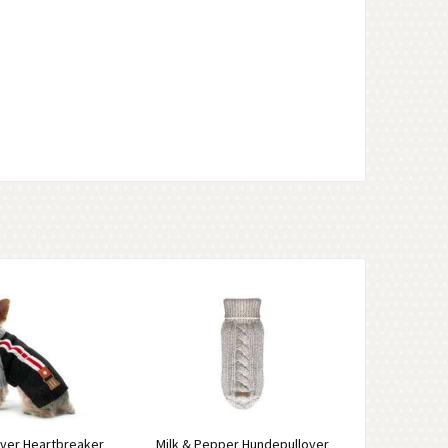
ver Heartbreaker
Milk & Pepper Hundepullover