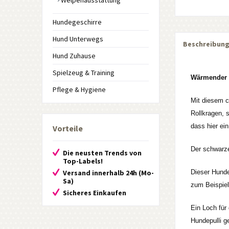
Welpenausstattung
Hundegeschirre
Hund Unterwegs
Beschreibun
Hund Zuhause
Spielzeug & Training
Wärmender H
Pflege & Hygiene
Mit diesem c
Rollkragen, 
dass hier ei
Vorteile
Der schwarze
Die neusten Trends von
Top-Labels!
Versand innerhalb 24h (Mo-
Dieser Hunde
Sa)
zum Beispiel
Sicheres Einkaufen
Ein Loch für
Hundepulli g