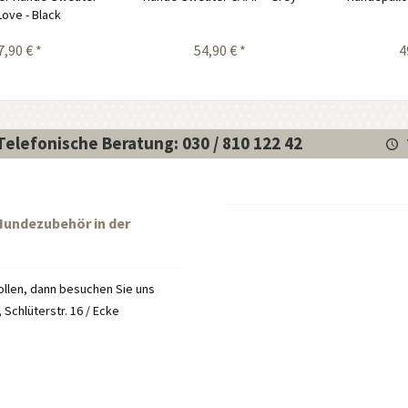
Love - Black
7,90 € *
54,90 € *
4
Telefonische Beratung: 030 / 810 122 42
 Hundezubehör in der
llen, dann besuchen Sie uns
Schlüterstr. 16 / Ecke