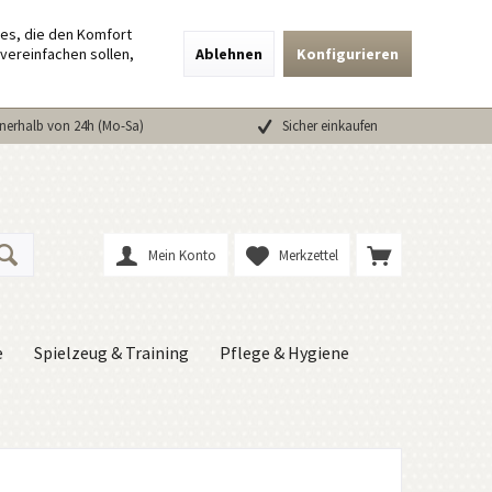
ies, die den Komfort
vereinfachen sollen,
Ablehnen
Konfigurieren
nerhalb von 24h (Mo-Sa)
Sicher einkaufen
Mein Konto
Merkzettel
e
Spielzeug & Training
Pflege & Hygiene