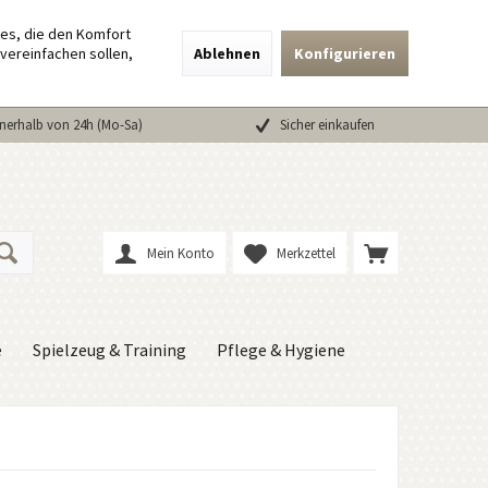
ies, die den Komfort
vereinfachen sollen,
Ablehnen
Konfigurieren
nerhalb von 24h (Mo-Sa)
Sicher einkaufen
Mein Konto
Merkzettel
e
Spielzeug & Training
Pflege & Hygiene