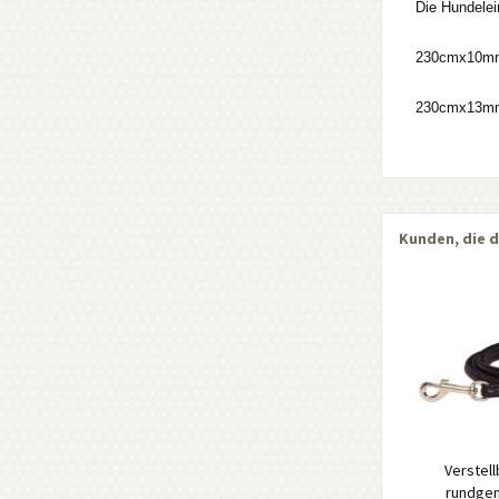
Die Hundelein
230cmx10mm 
230cmx13mm 
Kunden, die d
Verstell
rundgen