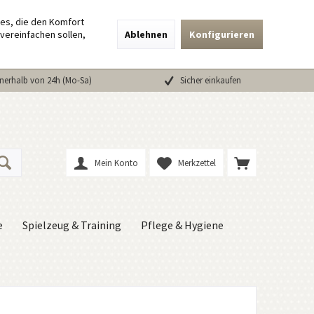
ies, die den Komfort
vereinfachen sollen,
Ablehnen
Konfigurieren
nerhalb von 24h (Mo-Sa)
Sicher einkaufen
Mein Konto
Merkzettel
e
Spielzeug & Training
Pflege & Hygiene