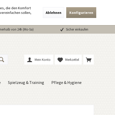
ies, die den Komfort
vereinfachen sollen,
Ablehnen
Konfigurieren
nerhalb von 24h (Mo-Sa)
Sicher einkaufen
Mein Konto
Merkzettel
e
Spielzeug & Training
Pflege & Hygiene