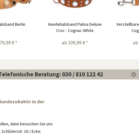
lsband Berlin
Hundehalsband Palma Deluxe
Verstellbar
Croc - Cognac-White
Cog
79,99 € *
ab 109,99 € *
ab 
Telefonische Beratung: 030 / 810 122 42
 Hundezubehör in der
llen, dann besuchen Sie uns
Schlüterstr. 16 / Ecke