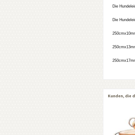
Die Hundelein
Die Hundelein
250cmx10mm 
250cmx13mm 
250cmx17mm 
Kunden, die d