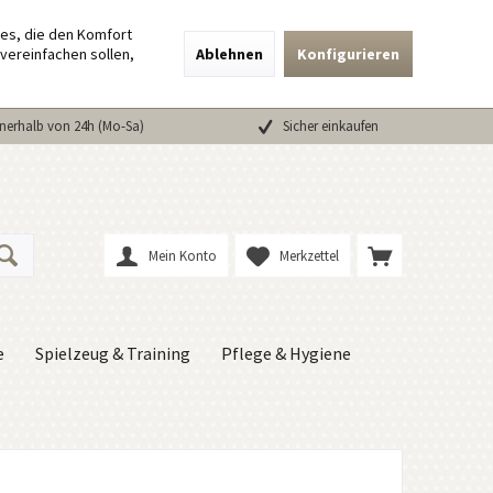
ies, die den Komfort
vereinfachen sollen,
Ablehnen
Konfigurieren
nerhalb von 24h (Mo-Sa)
Sicher einkaufen
Mein Konto
Merkzettel
e
Spielzeug & Training
Pflege & Hygiene