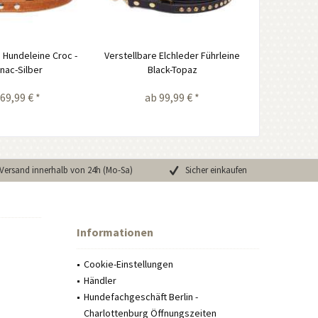
e Hundeleine Croc -
Verstellbare Elchleder Führleine
nac-Silber
Black-Topaz
69,99 € *
ab 99,99 € *
Versand innerhalb von 24h (Mo-Sa)
Sicher einkaufen
Informationen
Cookie-Einstellungen
Händler
Hundefachgeschäft Berlin -
Charlottenburg Öffnungszeiten