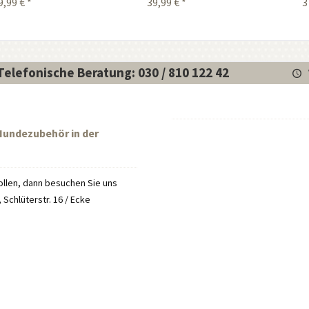
9,99 € *
39,99 € *
3
Telefonische Beratung: 030 / 810 122 42
 Hundezubehör in der
llen, dann besuchen Sie uns
Schlüterstr. 16 / Ecke