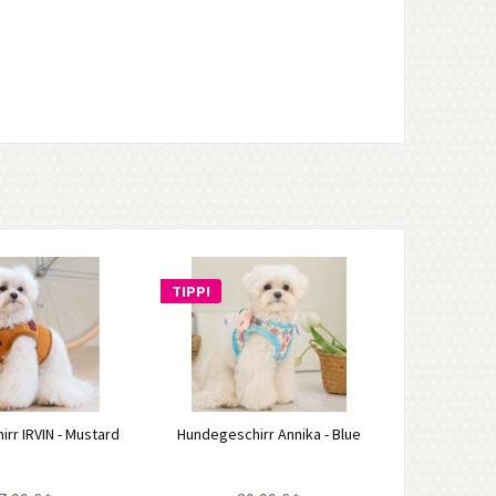
TIPP!
rr IRVIN - Mustard
Hundegeschirr Annika - Blue