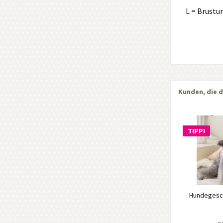
L = Brustu
Kunden, die d
TIPP!
Hundegesch