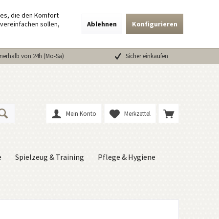
ies, die den Komfort
vereinfachen sollen,
Ablehnen
Konfigurieren
nerhalb von 24h (Mo-Sa)
Sicher einkaufen
Mein Konto
Merkzettel
e
Spielzeug & Training
Pflege & Hygiene