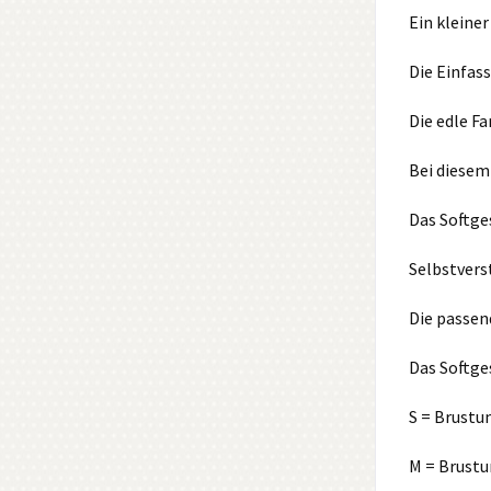
Ein kleine
Die Einfas
Die edle Fa
Bei diesem
Das Softge
Selbstvers
Die passen
Das Softges
S = Brustu
M = Brustu